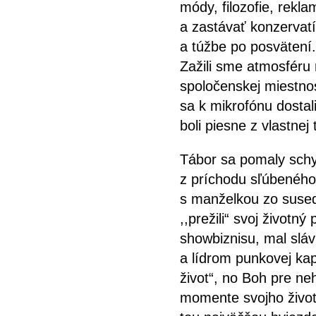
módy, filozofie, rekl
a zastávať konzervat
a túžbe po posvätení.
Zažili sme atmosféru 
spoločenskej miestnos
sa k mikrofónu dostal
boli piesne z vlastne
Tábor sa pomaly schyľ
z príchodu sľúbenéh
s manželkou zo suse
,,prežili“ svoj životn
showbiznisu, mal sl
a lídrom punkovej kape
život“, no Boh pre n
momente svojho života 