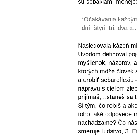
sú sebaklam, menejce
Očakávanie každým 
dní, štyri, tri, dva a
Nasledovala kázeň m
Úvodom definoval poj
myšlienok, názorov, a
ktorých môže človek 
a urobiť sebareflexiu
nápravu s cieľom zlep
prijímaš, ,,staneš sa 
Si tým, čo robíš a ak
toho, aké odpovede má
nachádzame? Čo nás o
smeruje ľudstvo, 3. 