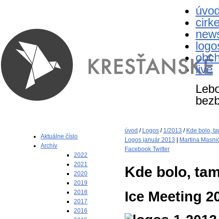
úvo
cirk
new
logo
obc
live
Lebo
bezb
úvod
/
Logos
/
1/2013
/
Kde bolo, t
Aktuálne číslo
Logos január 2013
|
Martina Masni
Archív
Facebook
Twitter
2022
2021
Kde bolo, ta
2020
2019
Ice Meeting 2
2018
2017
2016