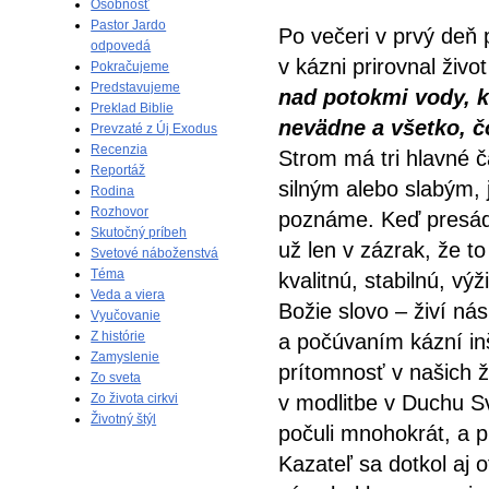
Osobnosť
Pastor Jardo
Po večeri v prvý deň 
odpovedá
v kázni prirovnal živ
Pokračujeme
Predstavujeme
nad potokmi vody, k
Preklad Biblie
nevädne a všetko, č
Prevzaté z Új Exodus
Recenzia
Strom má tri hlavné č
Reportáž
silným alebo slabým, 
Rodina
Rozhovor
poznáme. Keď presád
Skutočný príbeh
už len v zázrak, že to
Svetové náboženstvá
Téma
kvalitnú, stabilnú, v
Veda a viera
Božie slovo – živí ná
Vyučovanie
Z histórie
a počúvaním kázní i
Zamyslenie
prítomnosť v našich ž
Zo sveta
Zo života cirkvi
v modlitbe v Duchu Sv
Životný štýl
počuli mnohokrát, a p
Kazateľ sa dotkol aj 