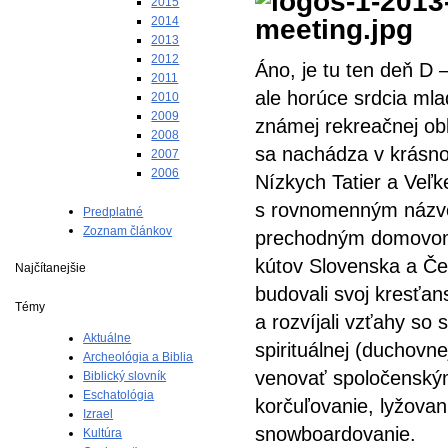
2015
2014
2013
2012
Áno, je tu ten deň D 
2011
ale horúce srdcia mla
2010
2009
známej rekreačnej obl
2008
sa nachádza v krásno
2007
2006
Nízkych Tatier a Veľk
s rovnomenným názvo
Predplatné
Zoznam článkov
prechodným domovom. 
kútov Slovenska a Čes
Najčítanejšie
budovali svoj kresťan
Témy
a rozvíjali vzťahy so 
Aktuálne
spirituálnej (duchovn
Archeológia a Biblia
venovať spoločenským
Biblický slovník
Eschatológia
korčuľovanie, lyžovan
Izrael
snowboardovanie.
Kultúra