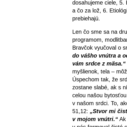
dosahujeme ciele, 5.
a čo za lož, 6. Etioló
prebiehajú.
Len čo sme sa na druh
programom, modlitbam
Bravčok vyučoval o s
do vášho vnútra a o
vám srdce z mäsa.“
myšlienok, tela – m
Úspechom tak, že srd
zostane slabé, ak s n
celou našou bytosťou.
v našom srdci. To, a
51,12:
„Stvor mi čis
v mojom vnútri.“
Ak 