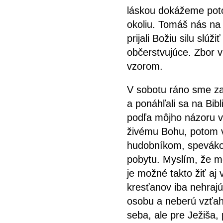
láskou dokážeme pot
okoliu. Tomáš nás na
prijali Božiu silu slú
občerstvujúce. Zbor 
vzorom.
V sobotu ráno sme zak
a ponáhľali sa na Bib
podľa môjho názoru v
živému Bohu, potom 
hudobníkom, spevákom
pobytu. Myslím, že mo
je možné takto žiť aj
kresťanov iba nehrajú,
osobu a neberú vzťah
seba, ale pre Ježiša,