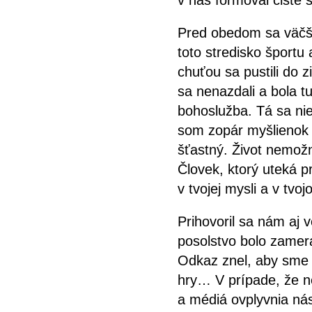
v nás formoval čisté 
Pred obedom sa väčši
toto stredisko športu 
chuťou sa pustili do
sa nenazdali a bola t
bohoslužba. Tá sa ni
som zopár myšlienok 
šťastný. Život nemož
Človek, ktorý uteká p
v tvojej mysli a v tvo
Prihovoril sa nám aj 
posolstvo bolo zamer
Odkaz znel, aby sme č
hry… V prípade, že n
a médiá ovplyvnia ná