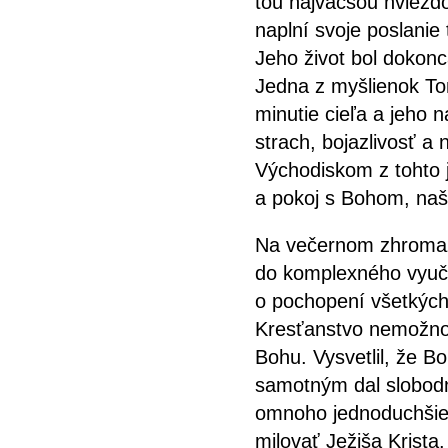
tou najväčšou hviezd
naplní svoje poslani
Jeho život bol dokon
Jedna z myšlienok Tom
minutie cieľa a jeho
strach, bojazlivosť a
Východiskom z tohto 
a pokoj s Bohom, na
Na večernom zhromažd
do komplexného vyučov
o pochopení všetkých 
Kresťanstvo nemožno
Bohu. Vysvetlil, že B
samotným dal slobodn
omnoho jednoduchšie 
milovať Ježiša Krista