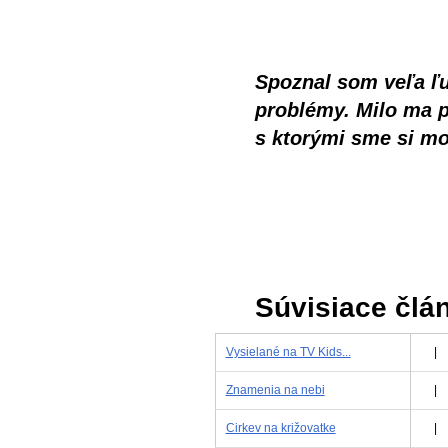
Spoznal som veľa ľud
problémy. Milo ma p
s ktorými sme si m
Súvisiace člá
Vysielané na TV Kids...
|
Znamenia na nebi
|
Cirkev na križovatke
|