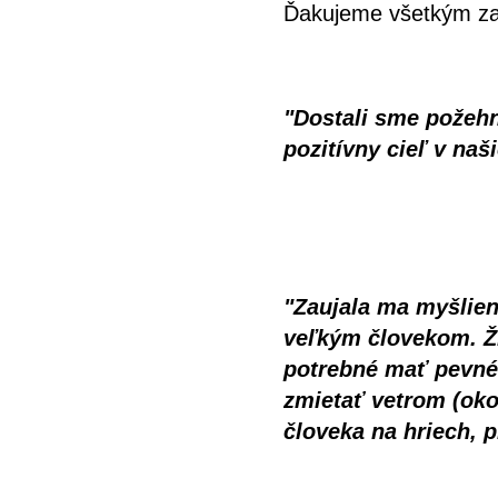
Ďakujeme všetkým za 
"Dostali sme požehn
pozitívny cieľ v naš
"Zaujala ma myšlien
veľkým človekom. Ži
potrebné mať pevné 
zmietať vetrom (oko
človeka na hriech, 