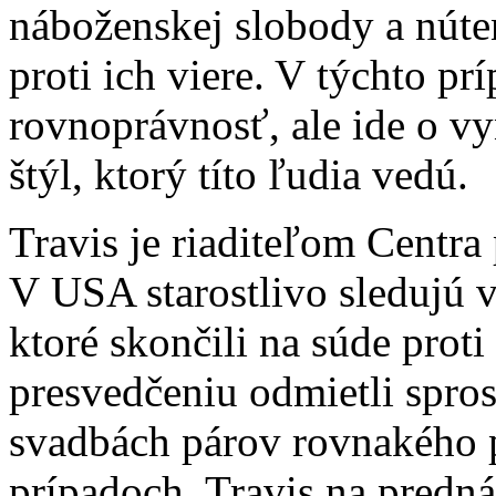
náboženskej slobody a núten
proti ich viere. V týchto pr
rovnoprávnosť, ale ide o vy
štýl, ktorý títo ľudia vedú.
Travis je riaditeľom Centr
V USA starostlivo sledujú v
ktoré skončili na súde prot
presvedčeniu odmietli spros
svadbách párov rovnakého p
prípadoch. Travis na predná