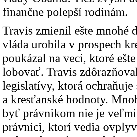
finančne polepší rodinám.
Travis zmienil ešte mnohé 
vláda urobila v prospech kr
poukázal na veci, ktoré ešt
lobovať. Travis zdôrazňova
legislatívy, ktorá ochraňuj
a kresťanské hodnoty. Mno
byť právnikom nie je veľm
právnici, ktorí vedia ovply