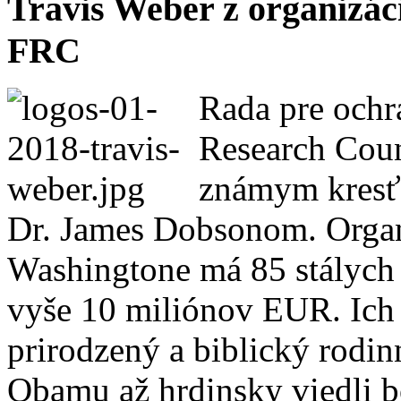
Travis Weber z organizác
FRC
Rada pre ochr
Research Coun
známym kres
Dr. James Dobsonom. Organ
Washingtone má 85 stálych 
vyše 10 miliónov EUR. Ich 
prirodzený a biblický rodi
Obamu až hrdinsky viedli 