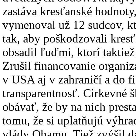
zastáva kresťanské hodnoty,
vymenoval už 12 sudcov, kt
tak, aby poškodzovali kresť
obsadil ľuďmi, ktorí taktie
Zrušil financovanie organiz
v USA aj v zahraničí a do f
transparentnosť. Cirkevné 
obávať, že by na nich prest
tomu, že si uplatňujú výhra
vlády Obamu. Tiež zvýšil d