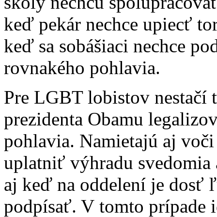
školy nechcú spolupracovať
keď pekár nechce upiecť to
keď sa sobášiaci nechce pod
rovnakého pohlavia.
Pre LGBT lobistov nestačí 
prezidenta Obamu legalizo
pohlavia. Namietajú aj voči
uplatniť výhradu svedomia 
aj keď na oddelení je dosť ľ
podpísať. V tomto prípade i