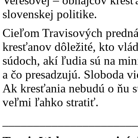
Verešovej – obhajcov kres
slovenskej politike.
Cieľom Travisových prednáš
kresťanov dôležité, kto vlá
súdoch, akí ľudia sú na min
a čo presadzujú. Sloboda vi
Ak kresťania nebudú o ňu st
veľmi ľahko stratiť.
______________________