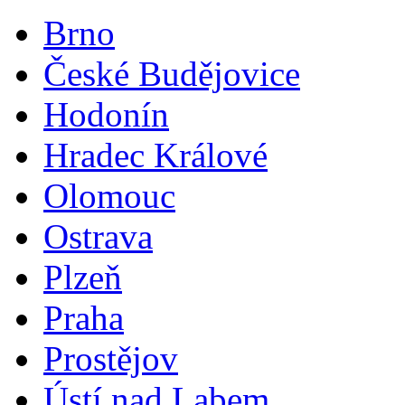
Brno
České Budějovice
Hodonín
Hradec Králové
Olomouc
Ostrava
Plzeň
Praha
Prostějov
Ústí nad Labem