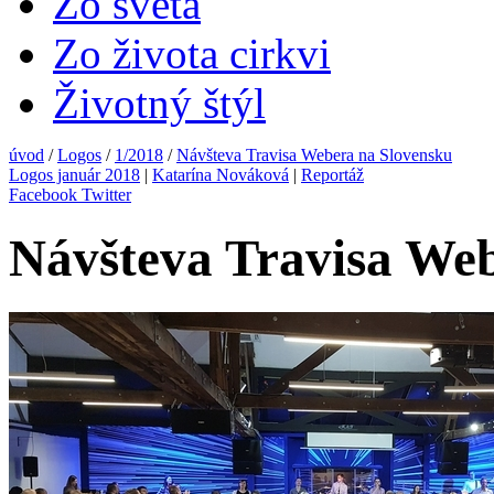
Zo sveta
Zo života cirkvi
Životný štýl
úvod
/
Logos
/
1/2018
/
Návšteva Travisa Webera na Slovensku
Logos január 2018
|
Katarína Nováková
|
Reportáž
Facebook
Twitter
Návšteva Travisa We