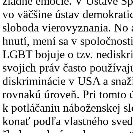
žiadne emócie. V Ústave Sp
vo väčšine ústav demokratic
sloboda vierovyznania. No 
hnutí, mení sa v spoločnost
LGBT bojuje o tzv. nediskr
svojich práv často používajú
diskriminácie v USA a snaži
rovnakú úroveň. Pri tomto ú
k potláčaniu náboženskej s
konať podľa vlastného sved