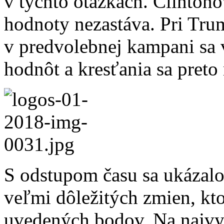
v týchto otázkach. Clintonov
hodnoty nezastáva. Pri Tru
v predvolebnej kampani sa vy
hodnôt a kresťania sa preto 
S odstupom času sa ukázalo
veľmi dôležitých zmien, kto
uvedených bodov. Na najvy