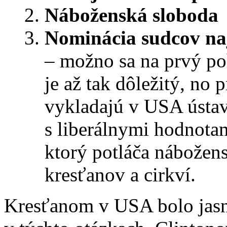
Náboženská sloboda
Nominácia sudcov na
– možno sa na prvý poh
je až tak dôležitý, no
vykladajú v USA ústav
s liberálnymi hodnota
ktorý potláča nábožen
kresťanov a cirkví.
Kresťanom v USA bolo jasn