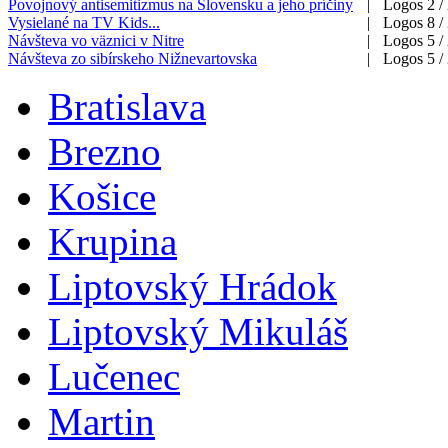
Povojnový antisemitizmus na Slovensku a jeho príčiny
|
Logos 2 /
Vysielané na TV Kids...
|
Logos 8 /
Návšteva vo väznici v Nitre
|
Logos 5 /
Návšteva zo sibírskeho Nižnevartovska
|
Logos 5 /
Bratislava
Brezno
Košice
Krupina
Liptovský Hrádok
Liptovský Mikuláš
Lučenec
Martin