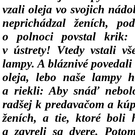
vzali oleja vo svojich nád
neprichádzal ženích, pod
o polnoci povstal krik:
v ústrety! Vtedy vstali vš
lampy. A bláznivé povedal
oleja, lebo naše lampy 
a riekli: Aby snáď nebol
radšej k predavačom a kúpt
ženích, a tie, ktoré boli
a zavreli sa dvere. Potom