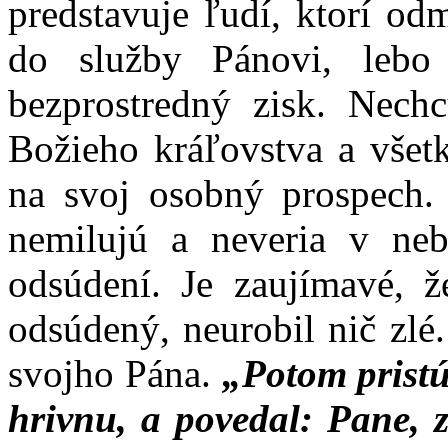
predstavuje ľudí, ktorí od
do služby Pánovi, lebo
bezprostredný zisk. Nechc
Božieho kráľovstva a všetk
na svoj osobný prospech
nemilujú a neveria v ne
odsúdení. Je zaujímavé, ž
odsúdený, neurobil nič zlé
svojho Pána.
„Potom pristúp
hrivnu, a povedal: Pane, z