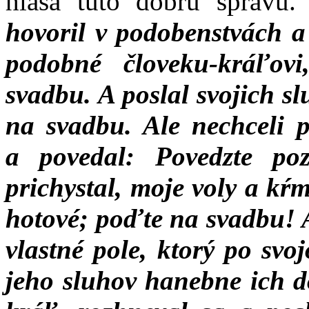
hlása túto dobrú správu
hovoril v podobenstvách a
podobné človeku-kráľovi
svadbu. A poslal svojich s
na svadbu. Ale nechceli p
a povedal: Povedzte p
prichystal, moje voly a kŕm
hotové; poďte na svadbu! A
vlastné pole, ktorý po svo
jeho sluhov hanebne ich do