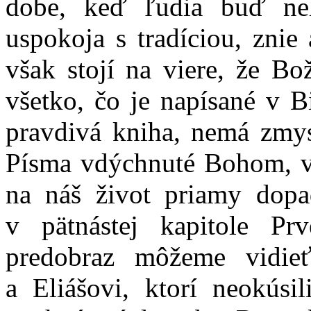
dobe, keď ľudia buď ne
uspokoja s tradíciou, znie
však stojí na viere, že Bo
všetko, čo je napísané v Bi
pravdivá kniha, nemá zmys
Písma vdýchnuté Bohom, vš
na náš život priamy dopad
v pätnástej kapitole Pr
predobraz môžeme vidie
a Eliášovi, ktorí neokúsil