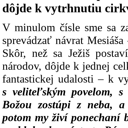
dôjde k vytrhnutiu cirk
V minulom čísle sme sa za
sprevádzať návrat Mesiáša 
Skôr, než sa Ježiš posta
národov, dôjde k jednej c
fantastickej udalosti – k v
s veliteľským povelom, s
Božou zostúpi z neba, a 
potom my živí ponechaní 