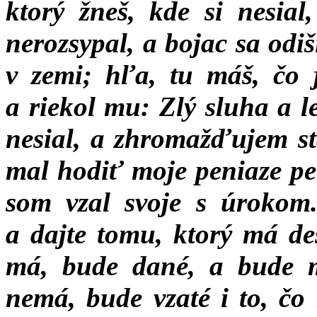
ktorý žneš, kde si nesial
nerozsypal, a bojac sa odi
v zemi; hľa, tu máš, čo 
a riekol mu: Zlý sluha a l
nesial, a zhromažďujem st
mal hodiť moje peniaze pe
som vzal svoje s úrokom
a dajte tomu, ktorý má de
má, bude dané, a bude m
nemá, bude vzaté i to, čo