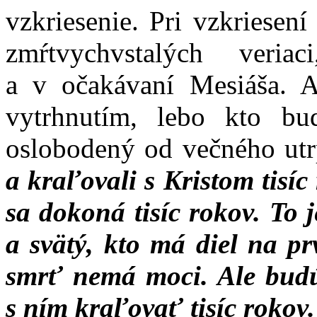
vzkriesenie. Pri vzkriesení
zmŕtvychvstalých veri
a v očakávaní Mesiáša. Aj
vytrhnutím, lebo kto bud
oslobodený od večného utr
a kraľovali s Kristom tisíc 
sa dokoná tisíc rokov. To 
a svätý, kto má diel na p
smrť nemá moci. Ale bud
s ním kraľovať tisíc rokov