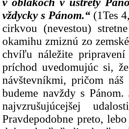
v oblakoch v ústrety Páno
vždycky s Pánom.“
(1Tes 4,
cirkvou (nevestou) stret
okamihu zmiznú zo zemského
chvíľu náležite pripraven
príchod uvedomujúc si, ž
návštevníkmi, pričom náš
budeme navždy s Pánom. J
najvzrušujúcejšej udalo
Pravdepodobne preto, lebo 