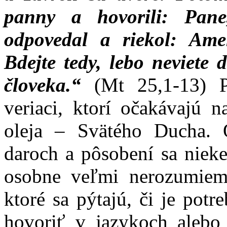
panny a hovorili: Pan
odpovedal a riekol: Am
Bdejte tedy, lebo neviete 
človeka.“
(Mt 25,1-13) Pr
veriaci, ktorí očakávajú n
oleja – Svätého Ducha.
daroch a pôsobení sa niek
osobne veľmi nerozumiem
ktoré sa pýtajú, či je pot
hovoriť v jazykoch alebo 