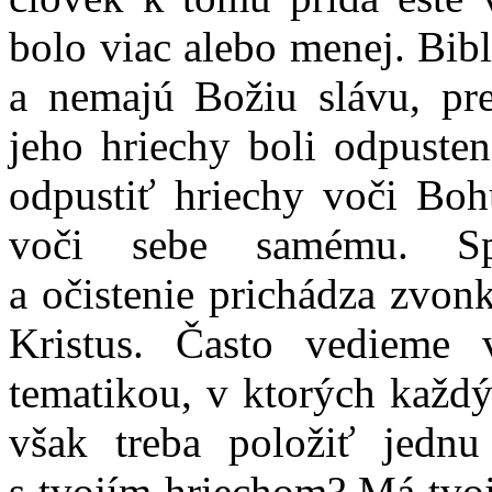
bolo viac alebo menej. Bibli
a nemajú Božiu slávu, pre
jeho hriechy boli odpuste
odpustiť hriechy voči Boh
voči sebe samému. Spa
a očistenie prichádza zvonk
Kristus. Často vedieme 
tematikou, v ktorých každý
však treba položiť jednu
s tvojím hriechom? Má tvo