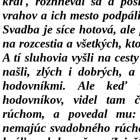
kráľ, rozhneval sa a posl
vrahov a ich mesto podpáli
Svadba je síce hotová, ale
na rozcestia a všetkých, kt
A tí sluhovia vyšli na cest
našli, zlých i dobrých, 
hodovníkmi. Ale keď 
hodovníkov, videl tam 
rúchom, a povedal mu
nemajúc svadobného rúcha