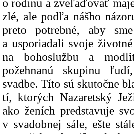
o rodinu a zveľaďovať maje
zlé, ale podľa nášho názoru
preto potrebné, aby sme
a usporiadali svoje životné
na bohoslužbu a modli
požehnanú skupinu ľudí
svadbe. Títo sú skutočne bl
tí, ktorých Nazaretský Jež
ako ženích predstavuje svo
v svadobnej sále, ešte stá