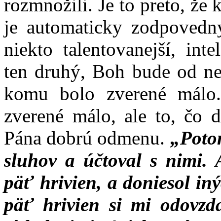
rozmnožili. Je to preto, že
je automaticky zodpovedný
niekto talentovanejší, int
ten druhý, Boh bude od ne
komu bolo zverené málo.
zverené málo, ale to, čo d
Pána dobrú odmenu.
„Potom
sluhov a účtoval s nimi. A
päť hrivien, a doniesol in
päť hrivien si mi odovzd