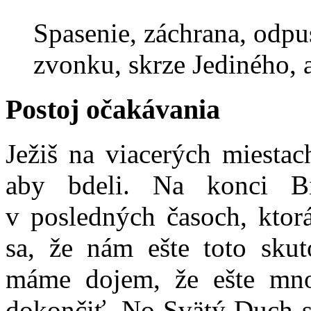
Spasenie, záchrana, odpus
zvonku, skrze Jediného, a
Postoj očakávania
Ježiš na viacerých miestac
aby bdeli. Na konci Bi
v posledných časoch, ktorá
sa, že nám ešte toto skut
máme dojem, že ešte mno
dokončiť. No Svätý Duch s