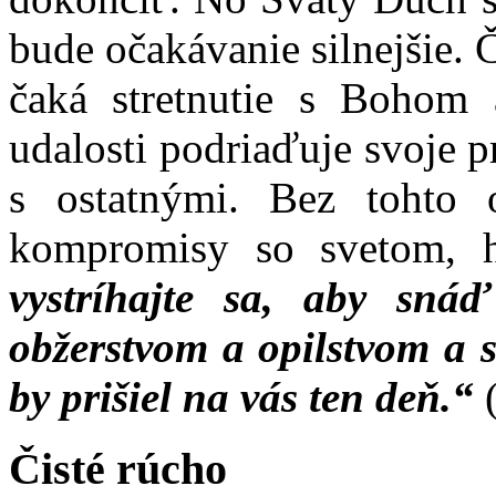
bude očakávanie silnejšie. 
čaká stretnutie s Bohom a
udalosti podriaďuje svoje pr
s ostatnými. Bez tohto o
kompromisy so svetom, h
vystríhajte sa, aby sná
obžerstvom a opilstvom a s
by prišiel na vás ten deň.“
(
Čisté rúcho