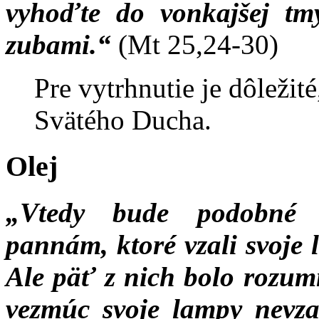
vyhoďte do vonkajšej tm
zubami.“
(Mt 25,24-30)
Pre vytrhnutie je dôležité
Svätého Ducha.
Olej
„Vtedy bude podobné n
pannám, ktoré vzali svoje l
Ale päť z nich bolo rozum
vezmúc svoje lampy nevza