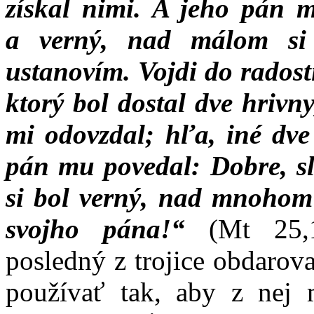
získal nimi. A jeho pán 
a verný, nad málom s
ustanovím. Vojdi do radosti
ktorý bol dostal dve hrivn
mi odovzdal; hľa, iné dve
pán mu povedal: Dobre, s
si bol verný, nad mnohom 
svojho pána!“
(Mt 25,1
posledný z trojice obdarov
používať tak, aby z nej 