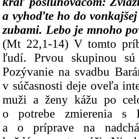
kráľ posluhovačom: Zviažt
a vyhoďte ho do vonkajšej
zubami. Lebo je mnoho pov
(Mt 22,1-14) V tomto prí
ľudí. Prvou skupinou sú 
Pozývanie na svadbu Barán
v súčasnosti deje oveľa int
muži a ženy kážu po cel
o potrebe zmierenia s 
a o príprave na nadchá