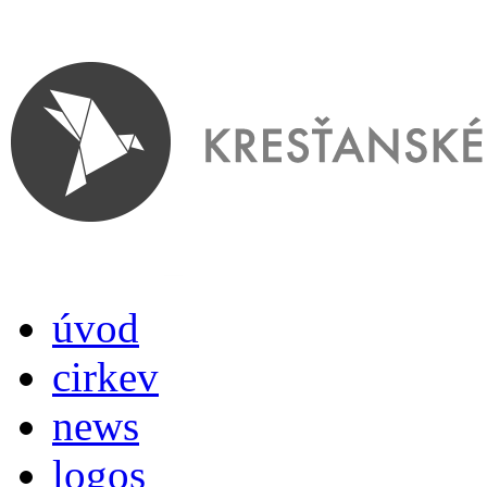
úvod
cirkev
news
logos