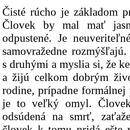
Čisté rúcho je základom p
Človek by mal mať jasn
odpustené. Je neuveriteľn
samovražedne rozmýšľajú. 
s druhými a myslia si, že k
a žijú celkom dobrým živo
rodine, prípadne formálnej 
je to veľký omyl. Človek
odsúdená na smrť, zaťaž
človek k tomu pridá ešte v