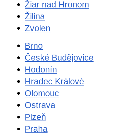
Žiar nad Hronom
Žilina
Zvolen
Brno
České Budějovice
Hodonín
Hradec Králové
Olomouc
Ostrava
Plzeň
Praha