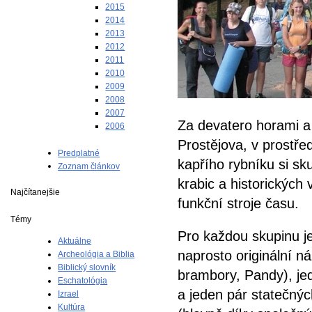
2015
2014
2013
2012
2011
2010
2009
2008
2007
Za devatero horami a
2006
Prostějova, v prostře
Predplatné
kapřího rybníku si sku
Zoznam článkov
krabic a historických
Najčítanejšie
funkční stroje času.
Témy
P
ro každou skupinu j
Aktuálne
naprosto originální 
Archeológia a Biblia
Biblický slovník
brambory, Pandy), jed
Eschatológia
a jeden pár statečných
Izrael
Kultúra