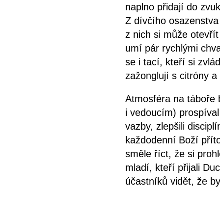
naplno přidají do zvu
Z dívčího osazenstva
z nich si může otevří
umí pár rychlými chva
se i tací, kteří si zv
zažonglují s citróny 
Atmosféra na táboře 
i vedoucím) prospíval 
vazby, zlepšili discip
každodenní Boží pří
směle říct, že si pro
mladí, kteří přijali D
účastníků vidět, že b