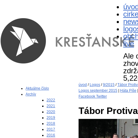
úvo
cirk
new
logo
obc
live
Ale 
zhov
zdrž
5,22
úvod
/
Logos
/
9/2015
/
Tábor Proti
Aktuálne číslo
Logos september 2015
|
Háta Píše
Archív
Facebook
Twitter
2022
2021
Tábor Protiv
2020
2019
2018
2017
2016