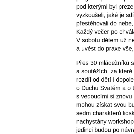
pod kterými byl preze
vyzkoušeli, jaké je sd
přestěhovali do nebe, 
Každý večer po chvál
V sobotu dětem už ne
a uvést do praxe vše,
Přes 30 mládežníků s
a soutěžích, za které
rozdíl od dětí i dopol
o Duchu Svatém a o t
s vedoucími si znovu u
mohou získat svou bu
sedm charakterů lidsk
nachystány workshopy
jedinci budou po návr