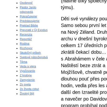
(hlavně díky společn
Osobnosť
týmu).
Pastor Jardo
odpovedá
Pokračujeme
Děti své vynálezy pou
Predstavujeme
Samo sebou první let p
Preklad Biblie
Prevzaté z Új Exodus
na Nový Zéland. Druhý
Recenzia
archu v dnešní byrokr
Reportáž
Rodina
celkem 17 úředních po
Rozhovor
zkrátili čekací dobu…
Skutočný príbeh
Svetové náboženstvá
s Abrahámem v čele a
Téma
Naštěstí beze ztrát a 
Veda a viera
Vyučovanie
Mojžíšově, chvatně po
Z histórie
dlouhou pouť přes pou
Zamyslenie
Zo sveta
hodin, vedla přes les 
Zo života cirkvi
další den Izraelité pr
Životný štýl
a navečer po Davidov
program probíhal pod 