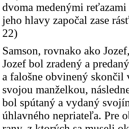
dvoma medenými reťazami a
jeho hlavy započal zase rás
22)
Samson, rovnako ako Jozef, 
Jozef bol zradený a predaný
a falošne obvinený skončil
svojou manželkou, následn
bol spútaný a vydaný svoj
úhlavného nepriateľa. Pre 
rany, z ktorých sa museli o