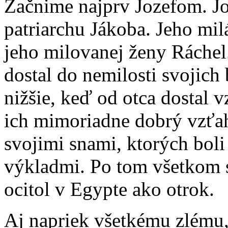
Z
ačnime najprv Jozefom. Jo
patriarchu Jákoba. Jeho mi
jeho milovanej ženy Ráchel
dostal do nemilosti svojich 
nižšie, keď od otca dostal 
ich mimoriadne dobrý vzťah
svojimi snami, ktorých boli
výkladmi. Po tom všetkom 
ocitol v Egypte ako otrok.
Aj napriek všetkému zlému,