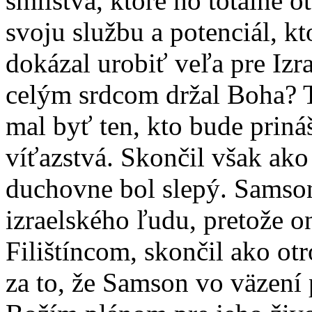
smilstva, ktoré ho totálne 
svoju službu a potenciál, k
dokázal urobiť veľa pre Izra
celým srdcom držal Boha? To
mal byť ten, kto bude prin
víťazstvá. Skončil však ako
duchovne bol slepý. Samso
izraelského ľudu, pretože o
Filištíncom, skončil ako o
za to, že Samson vo väzení 