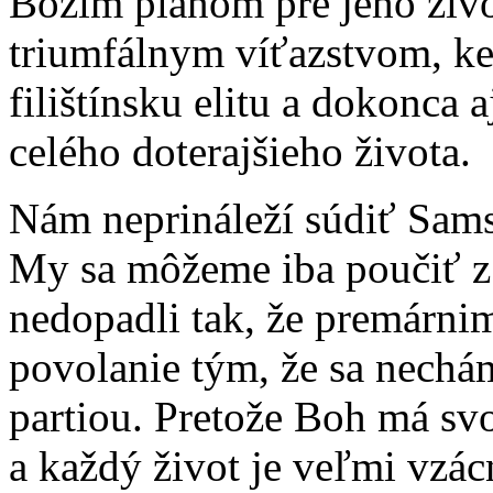
Božím plánom pre jeho život
triumfálnym víťazstvom, keď
filištínsku elitu a dokonca 
celého doterajšieho života.
Nám neprináleží súdiť Samso
My sa môžeme iba poučiť z 
nedopadli tak, že premárnim
povolanie tým, že sa nech
partiou. Pretože Boh má svo
a každý život je veľmi vzá