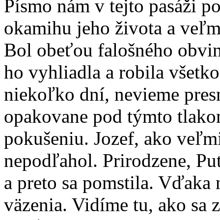
Písmo nám v tejto pasáži p
okamihu jeho života a veľm
Bol obeťou falošného obvine
ho vyhliadla a robila všetko
niekoľko dní, nevieme pres
opakovane pod týmto tlako
pokušeniu. Jozef, ako veľm
nepodľahol. Prirodzene, Put
a preto sa pomstila. Vďaka 
väzenia. Vidíme tu, ako sa 