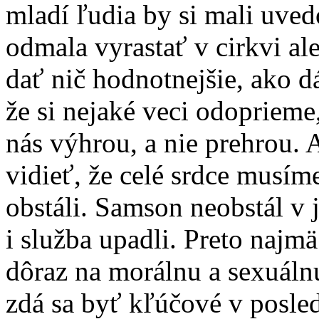
mladí ľudia by si mali uved
odmala vyrastať v cirkvi al
dať nič hodnotnejšie, ako d
že si nejaké veci odopriem
nás výhrou, a nie prehrou. 
vidieť, že celé srdce musím
obstáli. Samson neobstál v j
i služba upadli. Preto najmä
dôraz na morálnu a sexuálnu 
zdá sa byť kľúčové v posle