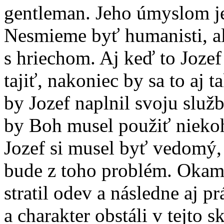
gentleman. Jeho úmyslom je 
Nesmieme byť humanisti, ale
s hriechom. Aj keď to Joze
tajiť, nakoniec by sa to aj t
by Jozef naplnil svoju služ
by Boh musel použiť niekoh
Jozef si musel byť vedomý, 
bude z toho problém. Okamž
stratil odev a následne aj p
a charakter obstáli v tejto s