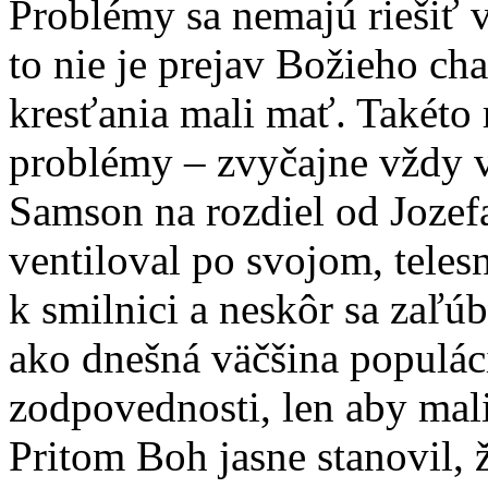
Problémy sa nemajú riešiť v
to nie je prejav Božieho ch
kresťania mali mať. Takéto 
problémy – zvyčajne vždy vä
Samson na rozdiel od Jozefa
ventiloval po svojom, tele
k smilnici a neskôr sa zaľúb
ako dnešná väčšina populác
zodpovednosti, len aby mali
Pritom Boh jasne stanovil, 