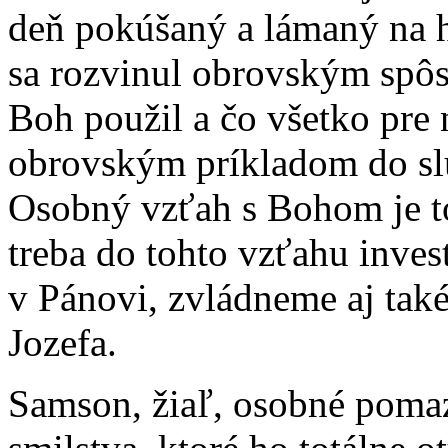
deň pokúšaný a lámaný na hr
sa rozvinul obrovským spô
Boh použil a čo všetko pre n
obrovským príkladom do slu
Osobný vzťah s Bohom je to
treba do tohto vzťahu inve
v Pánovi, zvládneme aj také 
Jozefa.
Samson, žiaľ, osobné pomaz