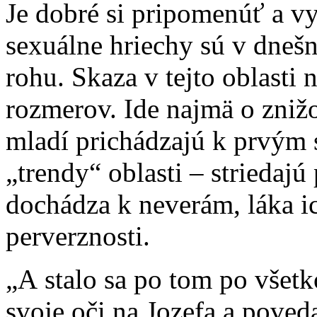
Je dobré si pripomenúť a v
sexuálne hriechy sú v dneš
rohu. Skaza v tejto oblasti 
rozmerov. Ide najmä o znižo
mladí prichádzajú k prvým 
„trendy“ oblasti – striedajú 
dochádza k neverám, láka i
perverznosti.
„A stalo sa po tom po všet
svoje oči na Jozefa a pove