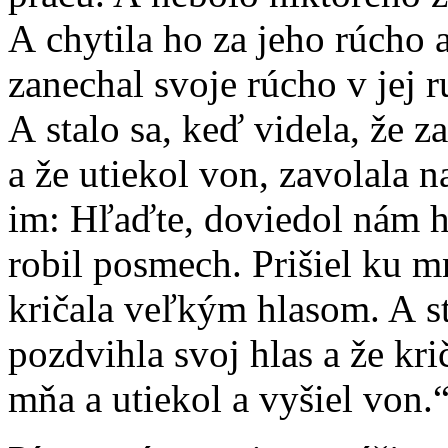
A chytila ho za jeho rúcho 
zanechal svoje rúcho v jej r
A stalo sa, keď videla, že z
a že utiekol von, zavolala
im: Hľaďte, doviedol nám h
robil posmech. Prišiel ku m
kričala veľkým hlasom. A st
pozdvihla svoj hlas a že kr
mňa a utiekol a vyšiel von