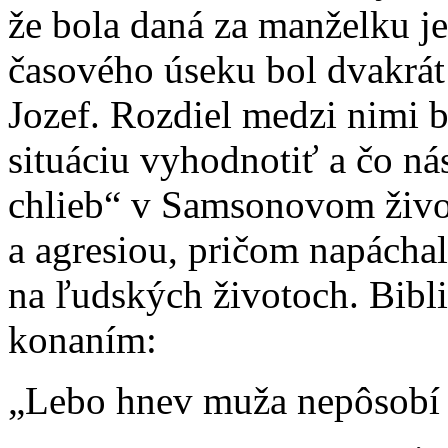
že bola daná za manželku j
časového úseku bol dvakrá
Jozef. Rozdiel medzi nimi b
situáciu vyhodnotiť a čo ná
chlieb“ v Samsonovom živo
a agresiou, pričom napácha
na ľudských životoch. Bibli
konaním:
„Lebo hnev muža nepôsobí s