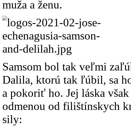
muža a ženu.
Samsom bol tak veľmi zaľúb
Dalila, ktorú tak ľúbil, sa ho
a pokoriť ho. Jej láska vša
odmenou od filištínskych kn
sily: