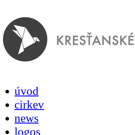
úvod
cirkev
news
logos