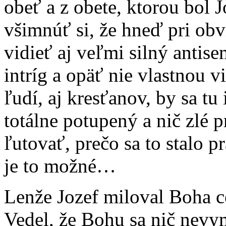
obeť a z obete, ktorou bol J
všimnúť si, že hneď pri obv
vidieť aj veľmi silný antise
intríg a opäť nie vlastnou 
ľudí, aj kresťanov, by sa tu
totálne potupený a nič zlé 
ľutovať, prečo sa to stalo 
je to možné…
Lenže Jozef miloval Boha c
Vedel, že Bohu sa nič nevym