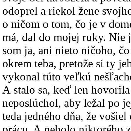
odoprel a riekol žene svojh
o ničom o tom, čo je v dome
má, dal do mojej ruky. Nie
som ja, ani nieto ničoho, č
okrem teba, pretože si ty j
vykonal túto veľkú nešľache
A stalo sa, keď len hovorila
neposlúchol, aby ležal po je
teda jedného dňa, že vošie
prácu. A nebolo niktorého