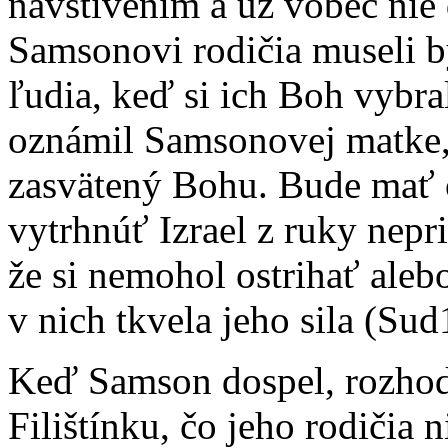
navštívením a už vôbec nie 
Samsonovi rodičia museli b
ľudia, keď si ich Boh vybral
oznámil Samsonovej matke, 
zasvätený Bohu. Bude mať 
vytrhnúť Izrael z ruky nepr
že si nemohol ostrihať alebo
v nich tkvela jeho sila (Sud
Keď Samson dospel, rozhodo
Filištínku, čo jeho rodičia 