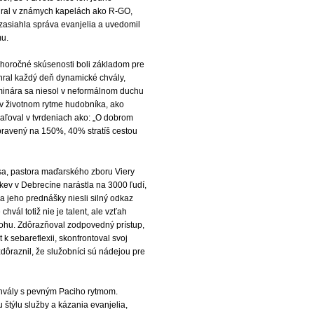
 hral v známych kapelách ako R-GO,
t zasiahla správa evanjelia a uvedomil
mu.
horočné skúsenosti boli základom pre
hral každý deň dynamické chvály,
seminára sa niesol v neformálnom duchu
 v životnom rytme hudobníka, ako
haľoval v tvrdeniach ako: „O dobrom
pravený na 150%, 40% stratíš cestou
a, pastora maďarského zboru Viery
rkev v Debrecíne narástla na 3000 ľudí,
a jeho prednášky niesli silný odkaz
ál totiž nie je talent, ale vzťah
Bohu. Zdôrazňoval zodpovedný prístup,
 k sebareflexii, skonfrontoval svoj
 zdôraznil, že služobníci sú nádejou pre
chvály s pevným Paciho rytmom.
štýlu služby a kázania evanjelia,