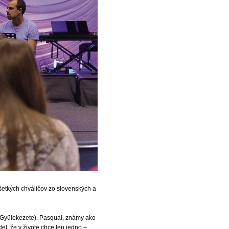
šetkých chváličov zo slovenských a
t Gyülekezete). Pasqual, známy ako
el, že v živote chce len jedno –