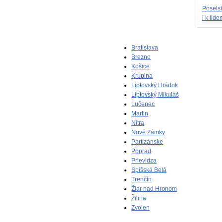
Poselst
i k lide
Bratislava
Brezno
Košice
Krupina
Liptovský Hrádok
Liptovský Mikuláš
Lučenec
Martin
Nitra
Nové Zámky
Partizánske
Poprad
Prievidza
Spišská Belá
Trenčín
Žiar nad Hronom
Žilina
Zvolen