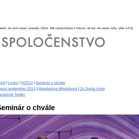
iekol: Ja som cesta i pravda i život. Nik neprichádza k Otcovi, ak len nie skrze mňa.
(Ján 14,6)
vod
/
Logos
/
9/2014
/
Seminár o chvále
ogos september 2014
|
Magdalėna Mináriková
|
Zo života cirkvi
acebook
Twitter
Seminár o chvále