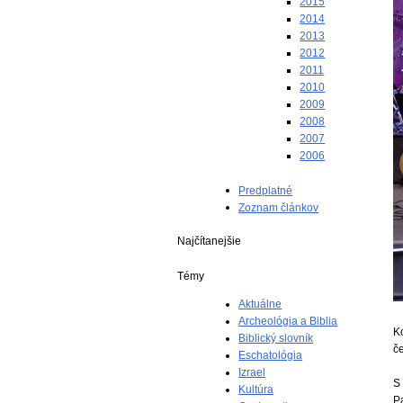
2015
2014
2013
2012
2011
2010
2009
2008
2007
2006
Predplatné
Zoznam článkov
Najčítanejšie
Témy
Aktuálne
Archeológia a Biblia
K
Biblický slovník
č
Eschatológia
Izrael
S
Kultúra
Pa