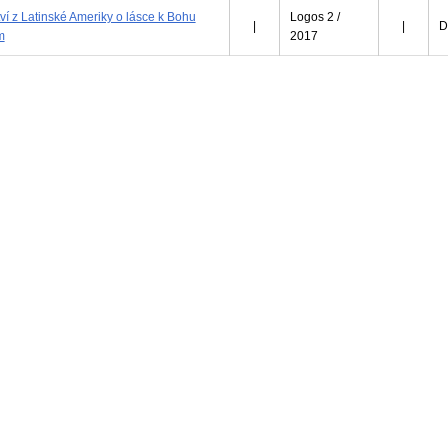
ví z Latinské Ameriky o lásce k Bohu
Logos 2 /
|
|
D
m
2017