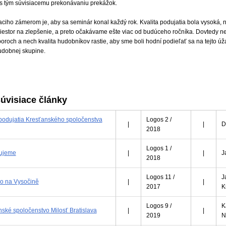
 s tým súvisiacemu prekonávaniu prekážok.
aciho zámerom je, aby sa seminár konal každý rok. Kvalita podujatia bola vysoká, n
riestor na zlepšenie, a preto očakávame ešte viac od budúceho ročníka. Dovtedy n
boroch a nech kvalita hudobníkov rastie, aby sme boli hodní podieľať sa na tejto 
udobnej skupine.
úvisiace články
podujatia Kresťanského spoločenstva
Logos 2 /
|
|
D
2018
Logos 1 /
ujeme
|
|
J
2018
Logos 11 /
J
lo na Vysočině
|
|
2017
K
Logos 9 /
K
ské spoločenstvo Milosť Bratislava
|
|
2019
N