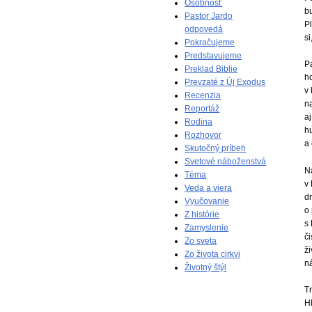
Osobnosť
b
Pastor Jardo
Pl
odpovedá
s
Pokračujeme
Predstavujeme
P
Preklad Biblie
h
Prevzaté z Új Exodus
v
Recenzia
n
Reportáž
a
Rodina
h
Rozhovor
a
Skutočný príbeh
Svetové náboženstvá
N
Téma
v 
Veda a viera
d
Vyučovanie
o
Z histórie
s
Zamyslenie
či
Zo sveta
ži
Zo života cirkvi
ná
Životný štýl
T
H