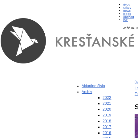
úvod
cirkev
news
logos
obchod
live
Ježiš mu r
ú
Aktuálne číslo
L
Archív
F
2022
2021
2020
2019
2018
2017
2016