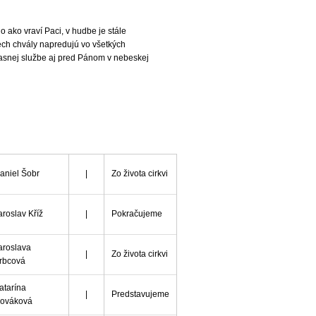
o ako vraví Paci
, v hudbe je stále
ech chvály napredujú vo všetkých
úžasnej službe aj pred Pánom v nebeskej
aniel Šobr
|
Zo života cirkvi
aroslav Kříž
|
Pokračujeme
aroslava
|
Zo života cirkvi
rbcová
atarína
|
Predstavujeme
ováková