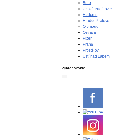
Brno
České Budějovice
Hodonín
Hradec Králové
Olomouc
Ostrava
Plzeň
Praha
Prostějov
Ústí nad Labem
Vyhľadávanie