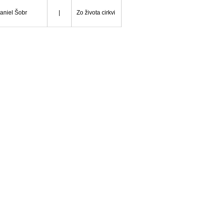
aniel Šobr
|
Zo života cirkvi