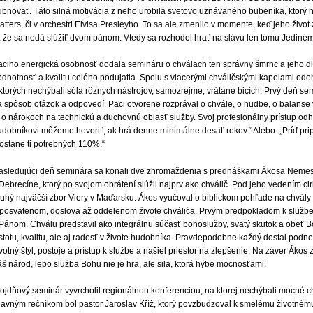
ubnovať. Táto silná motivácia z neho urobila svetovo uznávaného bubeníka, ktorý
atters, či v orchestri Elvisa Presleyho. To sa ale zmenilo v momente, keď jeho živo
i, že sa nedá slúžiť dvom pánom. Vtedy sa rozhodol hrať na slávu len tomu Jediné
aciho energická osobnosť dodala semináru o chválach ten správny šmrnc a jeho dl
odnotnosť a kvalitu celého podujatia. Spolu s viacerými chváličskými kapelami odo
 ktorých nechýbali sóla rôznych nástrojov, samo­zrejme, vrátane bicích. Prvý deň 
a spôsob otázok a odpovedí. Paci otvorene rozprával o chvále, o hudbe, o balanse
j o nárokoch na technickú a duchovnú oblasť služby. Svoj profesionálny prístup od
udobníkovi môžeme hovoriť, ak hrá denne minimálne desať rokov.“ Alebo: „Príď pri
 ostane ti potrebných 110%.“
asledujúci deň seminára sa konali dve zhromaždenia s prednáškami Ákosa Nemes
Debrecíne, ktorý po svojom obrátení slúžil najprv ako chválič. Pod jeho vedením ci
ruhý najväčší zbor Viery v Maďarsku. Ákos vyučoval o biblickom pohľade na chvály 
 posvätenom, doslova až oddelenom živote chváliča. Prvým predpokladom k službe chv
 Pánom. Chválu predstavil ako integrálnu súčasť bohoslužby, svätý skutok a obeť 
stotu, kvalitu, ale aj radosť v živote hudobníka. Pravdepodobne každý dostal podnet
votný štýl, postoje a prístup k službe a našiel priestor na zlepšenie. Na záver Ákos
š národ, lebo služba Bohu nie je hra, ale sila, ktorá hýbe mocnosťami.
rojdňový seminár vyvrcholil regionálnou konferenciou, na ktorej nechýbali mocné 
lavným rečníkom bol pastor Jaroslav Kříž, ktorý povzbudzoval k smelému životnému 