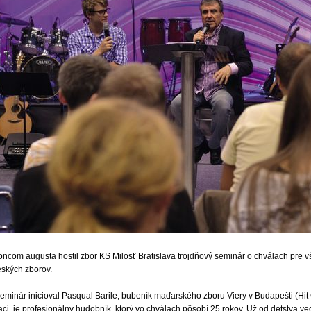
oncom augusta hostil zbor KS Milosť Bratislava trojdňový seminár o chválach pre v
eských zborov.
eminár inicioval Pasqual Barile, bubeník maďarského zboru Viery v Budapešti (Hi
ci, je profesionálny hudobník, ktorý vo chválach pôsobí 25 rokov. Už od detstva ved