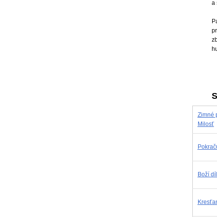
a
P
p
z
h
S
Zimné 
Milosť
Pokrač
Boží dí
Kresťan