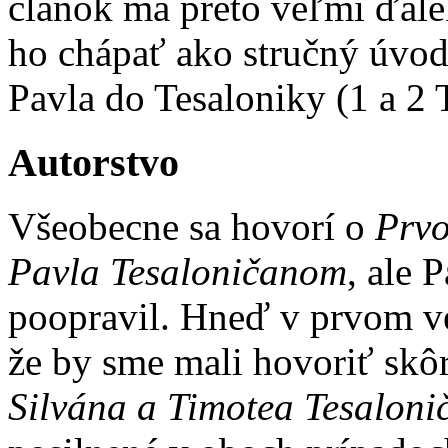
článok má preto veľmi ďale
ho chápať ako stručný úvod d
Pavla do Tesaloniky (1 a 2 
Autorstvo
Všeobecne sa hovorí o
Prvo
Pavla Tesaloničanom
, ale 
poopravil. Hneď v prvom ver
že by sme mali hovoriť skô
Silvána a Timotea Tesalon