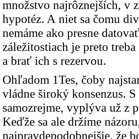
množstvo najrôznejších, v 
hypotéz. A niet sa čomu div
nemáme ako presne datovať.
záležitostiach je preto tre
a brať ich s rezervou.
Ohľadom 1Tes, čoby najstar
vládne široký konsenzus. S 2
samozrejme, vyplýva už z pr
Keďže sa ale držíme názoru, 
najpravdepodobnejšie, že b