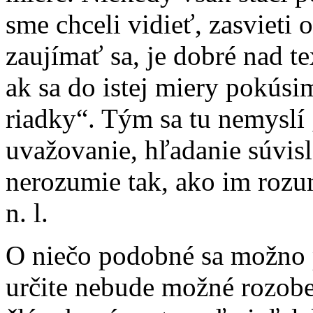
sme chceli vidieť, zasvieti 
zaujímať sa, je dobré nad te
ak sa do istej miery pokúsi
riadky“. Tým sa tu nemyslí 
uvažovanie, hľadanie súvisl
nerozumie tak, ako im rozu
n. l.
O niečo podobné sa možno p
určite nebude možné rozober