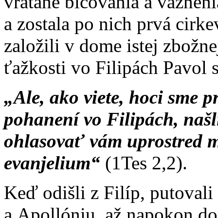
vrátane bičovania a väznen
a zostala po nich prvá cirk
založili v dome istej zbožn
ťažkosti vo Filipách Pavol 
„Ale, ako viete, hoci sme p
pohanení vo Filipách, naš
ohlasovať vám uprostred 
evanjelium“
(1Tes 2,2).
Keď odišli z Filíp, putovali
a Apollóniu, až napokon dor