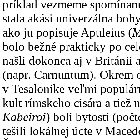
príklad vezmeme spomínanú 
stala akási univerzálna boh
ako ju popisuje Apuleius (
M
bolo bežné prakticky po cele
našli dokonca aj v Británii 
(napr. Carnuntum). Okrem 
v Tesalonike veľmi populárn
kult rímskeho cisára a tiež 
Kabeiroi
) boli bytosti (poč
tešili lokálnej úcte v Mace