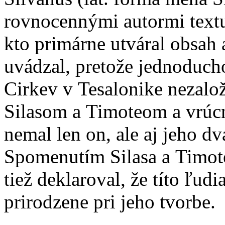
rovnocennými autormi textu
kto primárne utváral obsah
uvádzal, pretože jednoduc
Cirkev v Tesalonike nezalož
Silasom a Timoteom a vrúcn
nemal len on, ale aj jeho dv
Spomenutím Silasa a Timote
tiež deklaroval, že títo ľud
prirodzene pri jeho tvorbe.