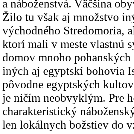
a náboženstvá. Väčšina oby
Žilo tu však aj množstvo in
východného Stredomoria, ale
ktorí mali v meste vlastnú 
domov mnoho pohanských b
iných aj egyptskí bohovia Is
pôvodne egyptských kultov v
je ničím neobvyklým. Pre h
charakteristický nábožensk
len lokálnych božstiev do vz