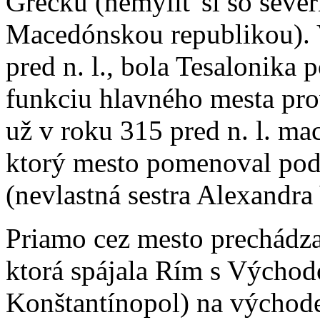
Grécku (nemýliť si so sev
Macedónskou republikou). 
pred n. l., bola Tesalonika
funkciu hlavného mesta pro
už v roku 315 pred n. l. 
ktorý mesto pomenoval pod
(nevlastná sestra Alexandra
Priamo cez mesto prechádzal
ktorá spájala Rím s Východ
Konštantínopol) na východ