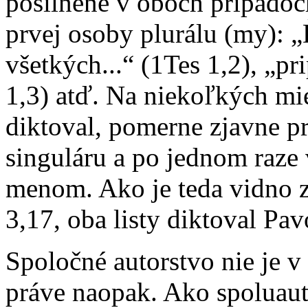
posilnené v oboch prípadoc
prvej osoby plurálu (my): 
všetkých...“ (1Tes 1,2), „
1,3) atď. Na niekoľkých mies
diktoval, pomerne zjavne p
singuláru a po jednom raze 
menom. Ako je teda vidno z 
3,17, oba listy diktoval Pav
Spoločné autorstvo nie je v
práve naopak. Ako spoluauto