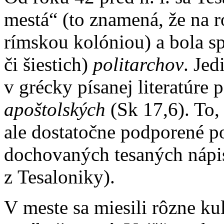
mestá“ (to znamená, že na r
rímskou kolóniou) a bola s
či šiestich)
politarchov
. Jed
v grécky písanej literatúre
apoštolských
(Sk 17,6). To, 
ale dostatočne podporené 
dochovaných tesaných nápi
z Tesaloniky).
V meste sa miesili rôzne kul