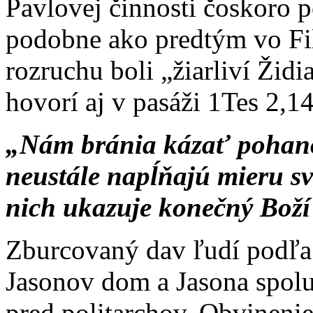
Pavlovej činnosti čoskoro p
podobne ako predtým vo Fil
rozruchu boli „žiarliví Židi
hovorí aj v pasáži 1Tes 2,1
„Nám bránia kázať pohanom
neustále napĺňajú mieru sv
nich ukazuje konečný Boží
Zburcovaný dav ľudí podľa 
Jasonov dom a Jasona spolu
pred politarchov. Obvinenie