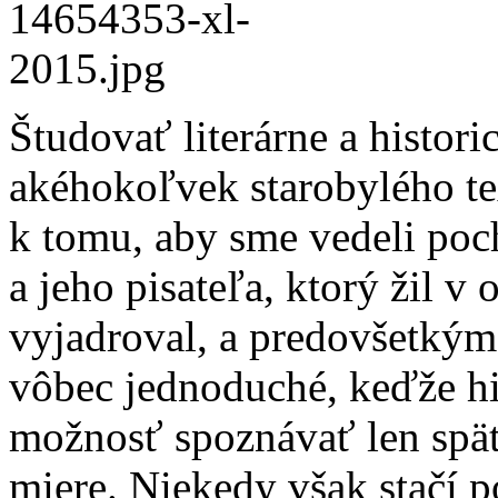
Š
tudovať literárne a histori
akéhokoľvek starobylého te
k tomu, aby sme vedeli poc
a jeho pisateľa, ktorý žil v
vyjadroval, a predovšetkým
vôbec jednoduché, keďže hi
možnosť spoznávať len spä
miere. Niekedy však stačí 