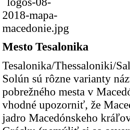
Mesto Tesalonika
Tesalonika/Thessaloniki/Sa
Solún sú rôzne varianty náz
pobrežného mesta v Macedó
vhodné upozorniť, že Mace
jadro Macedónskeho kráľovs