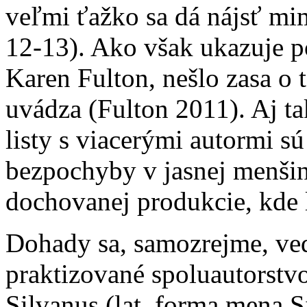
veľmi ťažko sa dá nájsť mi
12-13). Ako však ukazuje p
Karen Fulton, nešlo zasa o
uvádza (Fulton 2011). Aj ta
listy s viacerými autormi 
bezpochyby v jasnej menšin
dochovanej produkcie, kde l
Dohady sa, samozrejme, ve
praktizované spoluautorstv
Silvanus (lat. forma mena S