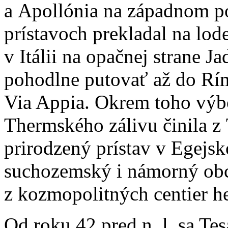
a Apollónia na západnom po
prístavoch prekladal na lod
v Itálii na opačnej strane 
pohodlne putovať až do Rím
Via Appia. Okrem toho výb
Thermského zálivu činila z
prirodzený prístav v Egejsk
suchozemský i námorný obc
z kozmopolitných centier he
Od roku 42 pred n. l. sa Te