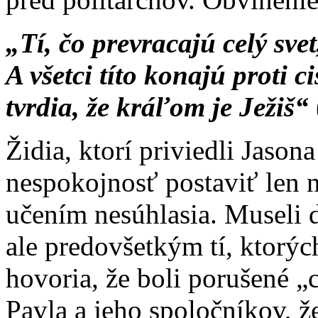
„Tí, čo prevracajú celý svet
A všetci títo konajú proti 
tvrdia, že kráľom je Ježiš“
Židia, ktorí priviedli Jason
nespokojnosť postaviť len n
učením nesúhlasia. Museli d
ale predovšetkým tí, ktorýc
hovoria, že boli porušené „
Pavla a jeho spoločníkov, ž