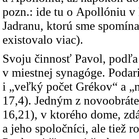
pozn.: ide tu o Apollóniu v
Jadranu, ktorú sme spomína
existovalo viac).
Svoju činnosť Pavol, podľa
v miestnej synagóge. Podar
i „veľký počet Grékov“ a „
17,4). Jedným z novoobráte
16,21), v ktorého dome, zdá
a jeho spoločníci, ale tiež 