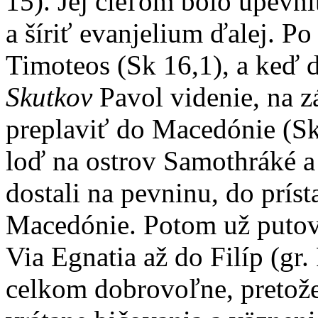
15). Jej cieľom bolo upevni
a šíriť evanjelium ďalej. Po 
Timoteos (Sk 16,1), a keď d
Skutkov
Pavol videnie, na z
preplaviť do Macedónie (Sk
loď na ostrov Samothráké a 
dostali na pevninu, do prís
Macedónie. Potom už putova
Via Egnatia až do Filíp (gr. 
celkom dobrovoľne, pretože 