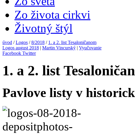
Zo sveta
Zo života cirkvi
Životný štýl
úvod
/
Logos
/
8/2018
/
1. a 2. list Tesaloničanom
Logos august 2018
|
Martin Vincurský
|
Vyučovanie
Facebook
Twitter
1. a 2. list Tesalonič
Pavlove listy v historic