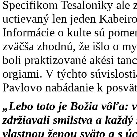
Špecifikom Tesaloniky ale zd
uctievaný len jeden Kabeir
Informácie o kulte sú pomer
zväčša zhodnú, že išlo o my
boli praktizované akési ta
orgiami. V týchto súvislosti
Pavlovo nabádanie k posvät
„Lebo toto je Božia vôľa: v
zdržiavali smilstva a každý 
vlastnou ženou sväto a s úc