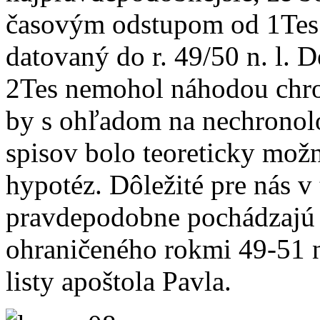
časovým odstupom od 1Tes 
datovaný do r. 49/50 n. l. D
2Tes nemohol náhodou chro
by s ohľadom na nechronolo
spisov bolo teoreticky možn
hypotéz. Dôležité pre nás v t
pravdepodobne pochádzajú 
ohraničeného rokmi 49-51 n.
listy apoštola Pavla.