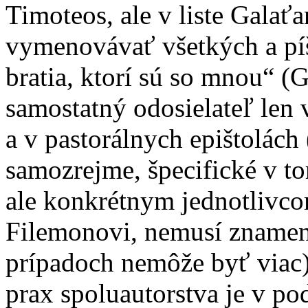
Timoteos, ale v liste Gala
vymenovávať všetkých a píše
bratia, ktorí sú so mnou“ (
samostatný odosielateľ len
a v pastorálnych epištolách 
samozrejme, špecifické v to
ale konkrétnym jednotlivcom
Filemonovi, nemusí znamena
prípadoch nemôže byť viac). 
prax spoluautorstva je v po