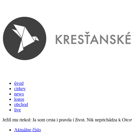
úvod
cirkev
news
logos
obchod
live
Ježiš mu riekol: Ja som cesta i pravda i život. Nik neprichádza k Otco
Aktuálne číslo