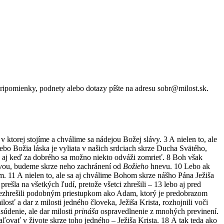
 pripomienky, podnety alebo dotazy píšte na adresu sobr@milost.sk.
v ktorej stojíme a chválime sa nádejou Božej slávy. 3 A nielen to, ale
ebo Božia láska je vyliata v našich srdciach skrze Ducha Svätého,
e, aj keď za dobrého sa možno niekto odváži zomrieť. 8 Boh však
 krvou, budeme skrze neho zachránení od
Božieho
hnevu. 10 Lebo ak
. 11 A nielen to, ale sa aj chválime Bohom skrze nášho Pána Ježiša
prešla na všetkých ľudí, pretože všetci zhrešili – 13 lebo aj pred
í nezhrešili podobným priestupkom ako Adam, ktorý je predobrazom
osť a dar z milosti jedného človeka, Ježiša Krista, rozhojnili voči
súdenie, ale dar milosti
prináša
ospravedlnenie z mnohých previnení.
aľovať v živote skrze toho jedného – Ježiša Krista. 18 A tak teda ako