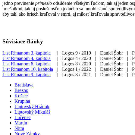
jedno previnenie
prinieslo
odsúdenie všetkým ľuďom, tak aj jeden os
hriešnikmi, tak aj poslušnosťou jedného sa mnohí stanú spravodlivým
aby tak, ako hriech kraľoval v smrti, aj milosť kraľovala spravodlivo
Súvisiace články
List Rimanom 3. kapitola
|
Logos 9 / 2019
|
Daniel Šobr
|
P
List Rimanom 4. kapitola
|
Logos 4 / 2020
|
Daniel Šobr
|
P
List Rimanom 6. kapitola
|
Logos 8 / 2020
|
Daniel Šobr
|
P
List Rimanom 10. kapitola
|
Logos 1 / 2022
|
Daniel Šobr
|
P
List Rimanom 9. kapitola
|
Logos 8 / 2021
|
Daniel Šobr
|
P
Bratislava
Brezno
Košice
Krupina
Liptovský Hrádok
Liptovský Mikuláš
Lučenec
Martin
Nitra
Nové Zámky