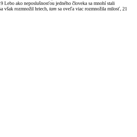
9 Lebo ako neposlušnosťou jedného človeka sa mnohí stali
sa však rozmnožil hriech,
tam
sa oveľa viac rozmnožila milosť, 21