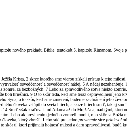
 kapitolu nového prekladu Biblie, tentokrát 5. kapitolu Rimanom. Svoje
ša Krista, 2 skrze ktorého sme vierou získali prístup k tejto milosti, 
4 vytrvalosť osvedčenosť a osvedčenosť nádej. 5 A nádej nezahanbuje, l
 čas zomrel za bezbožných. 7 Lebo za spravodlivého sotva niekto zomri
te boli hriešnici. 9 O to skôr teda, keď sme teraz ospravedlnení jeho
eho Syna, o to skôr, keď sme zmierení, budeme zachránení jeho životom
edného človeka vstúpil do sveta hriech, a skrze hriech smrť, tak aj smrť 
íta. 14 Smrť však kraľovala od Adama až do Mojžiša aj nad tými, ktor
nením. Lebo ak previnením jedného zomreli mnohí, o to skôr sa Božia mil
 človeka, ktorý zhrešil. Lebo súd pre jedno
previnenie
síce
priniesol
od
 skôr tí, ktorí prijímajú hojnosť milosti a daru spravodlivosti, budú kr