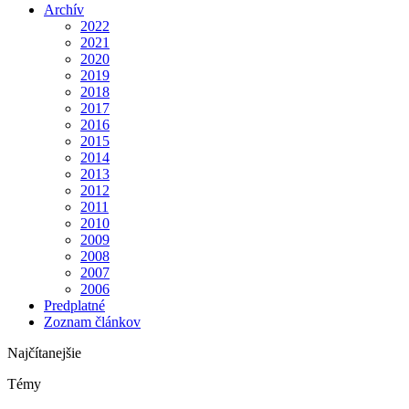
Archív
2022
2021
2020
2019
2018
2017
2016
2015
2014
2013
2012
2011
2010
2009
2008
2007
2006
Predplatné
Zoznam článkov
Najčítanejšie
Témy