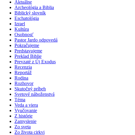
Aktuálne
Archeológia a Biblia
Biblický slovník
Eschatológia
Izrael
Kultúra
Osobnosť
Pastor Jardo odpovedá
Pokračujeme
Predstavujeme
Preklad Biblie
Prevzaté z Új Exodus
Recenzia
Reportáž
Rodina
Rozhovor
Skutočný príbeh
Svetové náboženstvá
Téma
Veda a viera
Vyučovanie
Z histórie
Zamyslenie
Zo sveta
Zo života cirkvi