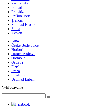
Partizánske
Poprad
Prievidza
Spišská Belá
Trenčín
Žiar nad Hronom
Žilina
Zvolen
Brno
České Budějovice
Hodonín
Hradec Králové
Olomouc
Ostrava
Plzeň
Praha
Prostějov
Ústí nad Labem
Vyhľadávanie