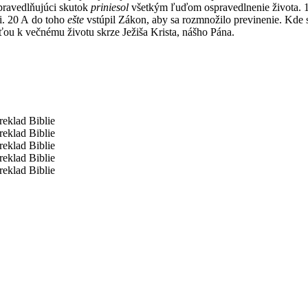
pravedlňujúci skutok
priniesol
všetkým ľuďom ospravedlnenie života. 1
i. 20 A do toho
ešte
vstúpil Zákon, aby sa rozmnožilo previnenie. Kde 
sťou k večnému životu skrze Ježiša Krista, nášho Pána.
reklad Biblie
reklad Biblie
reklad Biblie
reklad Biblie
reklad Biblie