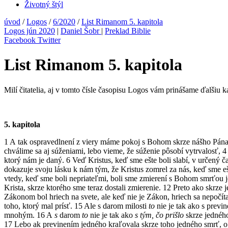
Životný štýl
úvod
/
Logos
/
6/2020
/
List Rimanom 5. kapitola
Logos jún 2020
|
Daniel Šobr
|
Preklad Biblie
Facebook
Twitter
List Rimanom 5. kapitola
Milí čitatelia, aj v tomto čísle časopisu Logos vám prinášame ďalšiu
5. kapitola
1 A tak ospravedlnení z viery máme pokoj s Bohom skrze nášho Pána Ježi
chválime sa aj súženiami, lebo vieme, že súženie pôsobí vytrvalosť, 
ktorý nám je daný. 6 Veď Kristus, keď sme ešte boli slabí, v určený
dokazuje svoju lásku k nám tým, že Kristus zomrel za nás, keď sme eš
vtedy, keď sme boli nepriateľmi, boli sme zmierení s Bohom smrťou j
Krista, skrze ktorého sme teraz dostali zmierenie. 12 Preto ako skrze j
Zákonom bol hriech na svete, ale keď nie je Zákon, hriech sa nepoč
toho, ktorý mal prísť. 15 Ale s darom milosti
to
nie je tak ako s previ
mnohým. 16 A
s
darom
to
nie je tak ako
s tým, čo prišlo
skrze jedného
17 Lebo ak previnením jedného kraľovala skrze toho jedného smrť, o to