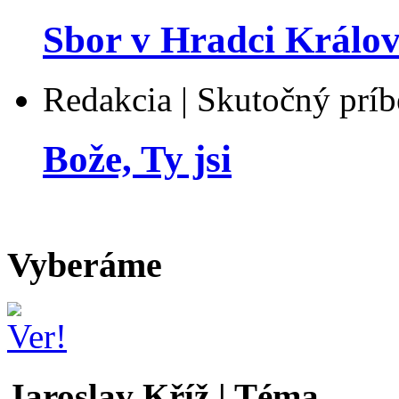
Sbor v Hradci Králo
Redakcia | Skutočný prí
Bože, Ty jsi
Vyberáme
Jaroslav Kříž | Téma