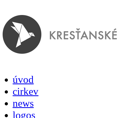
úvod
cirkev
news
logos