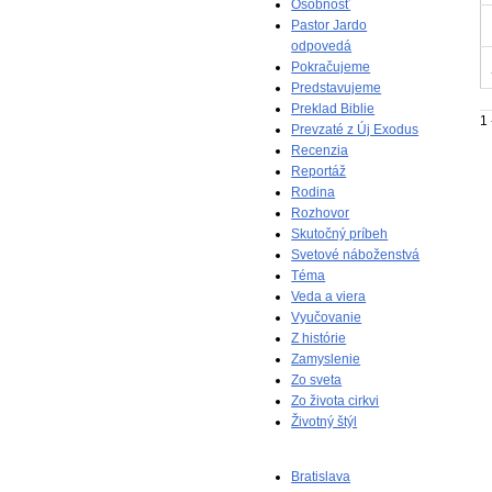
Osobnosť
Pastor Jardo
odpovedá
Pokračujeme
Predstavujeme
Preklad Biblie
1 
Prevzaté z Új Exodus
Recenzia
Reportáž
Rodina
Rozhovor
Skutočný príbeh
Svetové náboženstvá
Téma
Veda a viera
Vyučovanie
Z histórie
Zamyslenie
Zo sveta
Zo života cirkvi
Životný štýl
Bratislava