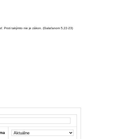
sť. Proti takýmto nie je zákon.
(Galaťanom 5,22-23)
ma