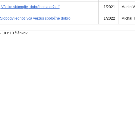
„Všetko skúmajte, dobrého sa držte!“
1/2021
Martin V
Slobody jednotlivca verzus spoločné dobro
1/2022
Michal 
- 10 z 10 článkov