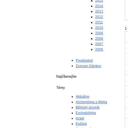
2015
2014
2013
2012
2011
2010
1 
2009
2008
2007
2006
Predplatné
Zoznam článkov
Najčítanejšie
Témy
Aktuálne
Archeológia a Biblia
Biblický slovník
Eschatológia
Izrael
Kultúra