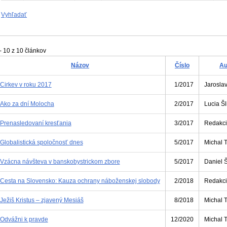
Vyhľadať
- 10 z 10 článkov
Názov
Číslo
Au
Cirkev v roku 2017
1/2017
Jaroslav
Ako za dní Molocha
2/2017
Lucia Šl
Prenasledovaní kresťania
3/2017
Redakc
Globalistická spoločnosť dnes
5/2017
Michal 
Vzácna návšteva v banskobystrickom zbore
5/2017
Daniel 
Cesta na Slovensko: Kauza ochrany náboženskej slobody
2/2018
Redakc
Ježiš Kristus – zjavený Mesiáš
8/2018
Michal 
Odvážni k pravde
12/2020
Michal 