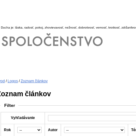
 Ducha je: láska, radosť, pokoj, zhovievavosť, nežnosť, dobrotivosť, vernosť, krotkosť, zdržanlivo
vod
/
Logos
/
Zoznam článkov
Zoznam článkov
Filter
Vyhľadávanie
Rok
Autor
Té