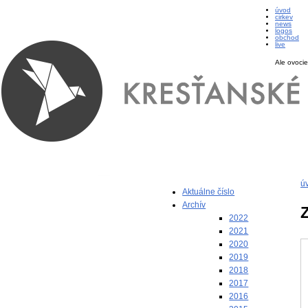
úvod
cirkev
news
logos
obchod
live
Ale ovocie
ú
Aktuálne číslo
Archív
2022
2021
2020
2019
2018
2017
2016