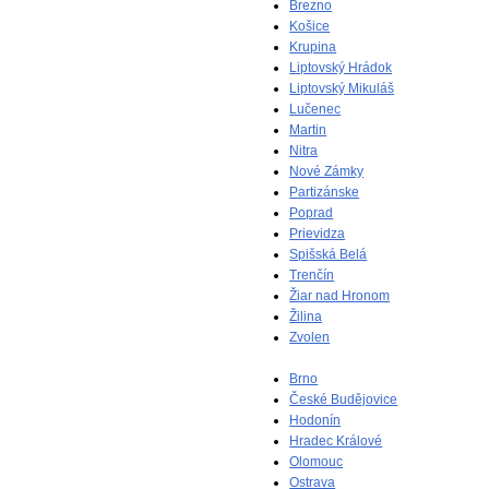
Brezno
Košice
Krupina
Liptovský Hrádok
Liptovský Mikuláš
Lučenec
Martin
Nitra
Nové Zámky
Partizánske
Poprad
Prievidza
Spišská Belá
Trenčín
Žiar nad Hronom
Žilina
Zvolen
Brno
České Budějovice
Hodonín
Hradec Králové
Olomouc
Ostrava